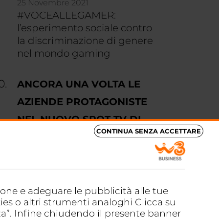
25 Novembre 2021
#VOCEALLEGAMER:
l’esperimento sociale contro
la discriminazione di genere
nel mondo gaming
ANCORA UNA VOLTA LE
AZIENDE PROTAGONISTE
NEL NUOVO SPOT TV DI
CONTINUA SENZA ACCETTARE
WINDTRE BUSINESS
12 Aprile 2022
ANCORA UNA VOLTA LE
AZIENDE PROTAGONISTE
NEL NUOVO SPOT TV DI
zione e adeguare le pubblicità alle tue
WINDTRE BUSINESS
ies o altri strumenti analoghi Clicca su
za”. Infine chiudendo il presente banner