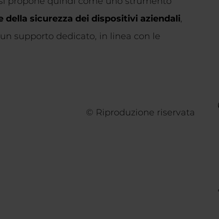
si propone quindi come uno strumento
 della sicurezza dei dispositivi aziendali
,
 un supporto dedicato, in linea con le
© Riproduzione riservata