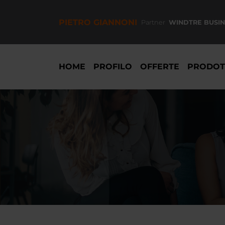
Salta
al
PIETRO GIANNONI
Partner
WINDTRE BUSIN
contenuto
principale
NAVIGAZIONE
PRINCIPALE
HOME
PROFILO
OFFERTE
PRODOT