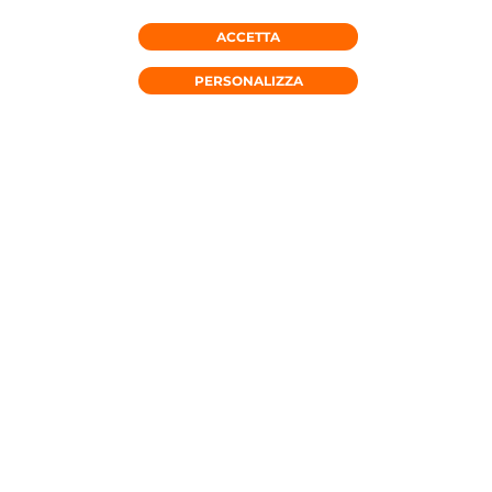
ACCETTA
RICHIEDI CONSULENZA
PERSONALIZZA
OFFERTE MOBILE
OFFERTE FISSO
OFFERTE FW
DA 16,99€ AL MESE*
SUPER UNLIMITED
Minuti e GIGA illimitati in Italia
Minuti illimitati e 40 GB in UE, UK
e Svizzera