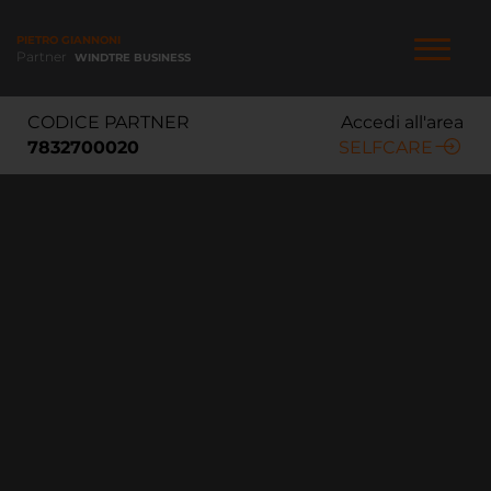
Salta
al
PIETRO GIANNONI
contenuto
Partner
WINDTRE BUSINESS
principale
NAVIGAZIONE
CODICE PARTNER
Accedi all'area
PRINCIPALE
7832700020
SELFCARE